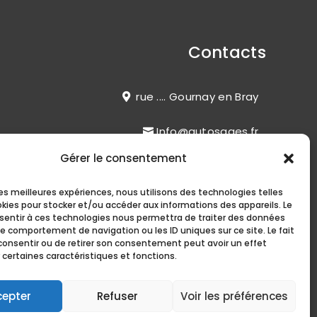
Contacts
rue .... Gournay en Bray
Info@autosages.fr
Gérer le consentement
(33)02 00 00 00 00
 les meilleures expériences, nous utilisons des technologies telles
okies pour stocker et/ou accéder aux informations des appareils. Le
nsentir à ces technologies nous permettra de traiter des données
le comportement de navigation ou les ID uniques sur ce site. Le fait
consentir ou de retirer son consentement peut avoir un effet
 certaines caractéristiques et fonctions.
cepter
Refuser
Voir les préférences