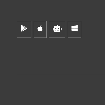



