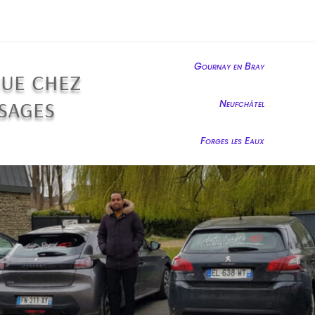
Gournay en Bray
ue chez
sages
Neufchâtel
Forges les Eaux